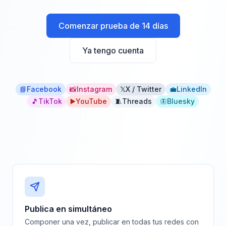
Comenzar prueba de 14 días
Ya tengo cuenta
📘
Facebook
📸
Instagram
𝕏
X / Twitter
💼
LinkedIn
🎵
TikTok
▶️
YouTube
🧵
Threads
🦋
Bluesky
Publica en simultáneo
Componer una vez, publicar en todas tus redes con