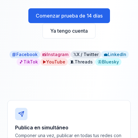
Comenzar prueba de 14 días
Ya tengo cuenta
📘
Facebook
📸
Instagram
𝕏
X / Twitter
💼
LinkedIn
🎵
TikTok
▶️
YouTube
🧵
Threads
🦋
Bluesky
Publica en simultáneo
Componer una vez, publicar en todas tus redes con