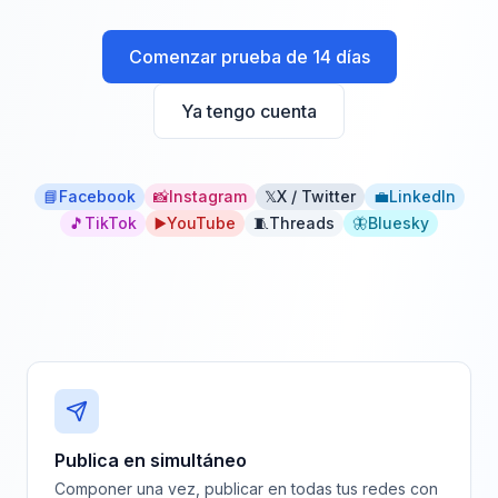
Comenzar prueba de 14 días
Ya tengo cuenta
📘
Facebook
📸
Instagram
𝕏
X / Twitter
💼
LinkedIn
🎵
TikTok
▶️
YouTube
🧵
Threads
🦋
Bluesky
Publica en simultáneo
Componer una vez, publicar en todas tus redes con