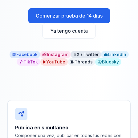
Comenzar prueba de 14 días
Ya tengo cuenta
📘
Facebook
📸
Instagram
𝕏
X / Twitter
💼
LinkedIn
🎵
TikTok
▶️
YouTube
🧵
Threads
🦋
Bluesky
Publica en simultáneo
Componer una vez, publicar en todas tus redes con