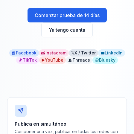
Comenzar prueba de 14 días
Ya tengo cuenta
📘
Facebook
📸
Instagram
𝕏
X / Twitter
💼
LinkedIn
🎵
TikTok
▶️
YouTube
🧵
Threads
🦋
Bluesky
Publica en simultáneo
Componer una vez, publicar en todas tus redes con