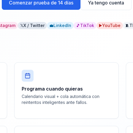
Comenzar prueba de 14 días
Ya tengo cuenta
stagram
𝕏
X / Twitter
💼
LinkedIn
🎵
TikTok
▶️
YouTube
🧵
T
Programa cuando quieras
Calendario visual + cola automática con
reintentos inteligentes ante fallos.