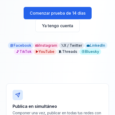
Comenzar prueba de 14 días
Ya tengo cuenta
📘
Facebook
📸
Instagram
𝕏
X / Twitter
💼
LinkedIn
🎵
TikTok
▶️
YouTube
🧵
Threads
🦋
Bluesky
Publica en simultáneo
Componer una vez, publicar en todas tus redes con