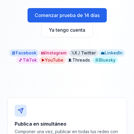
Comenzar prueba de 14 días
Ya tengo cuenta
📘
Facebook
📸
Instagram
𝕏
X / Twitter
💼
LinkedIn
🎵
TikTok
▶️
YouTube
🧵
Threads
🦋
Bluesky
Publica en simultáneo
Componer una vez, publicar en todas tus redes con