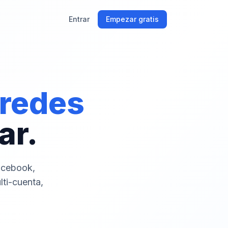
Entrar
Empezar gratis
 redes
ar.
acebook,
lti-cuenta,