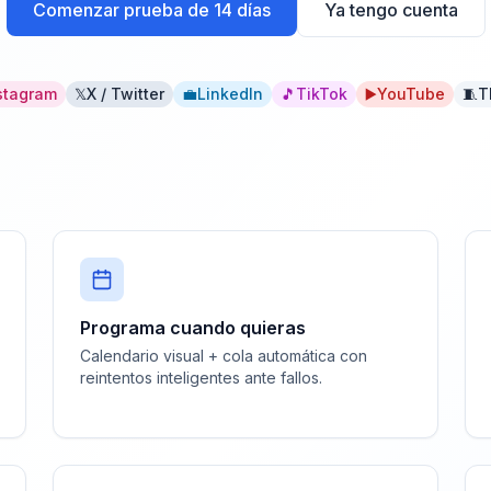
Comenzar prueba de 14 días
Ya tengo cuenta
stagram
𝕏
X / Twitter
💼
LinkedIn
🎵
TikTok
▶️
YouTube
🧵
T
Programa cuando quieras
Calendario visual + cola automática con
reintentos inteligentes ante fallos.