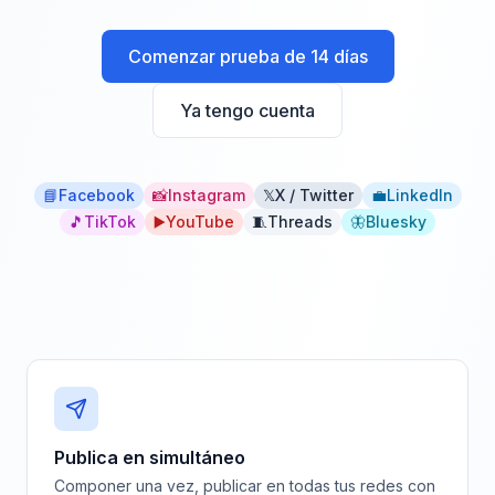
Comenzar prueba de 14 días
Ya tengo cuenta
📘
Facebook
📸
Instagram
𝕏
X / Twitter
💼
LinkedIn
🎵
TikTok
▶️
YouTube
🧵
Threads
🦋
Bluesky
Publica en simultáneo
Componer una vez, publicar en todas tus redes con