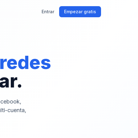
Entrar
Empezar gratis
 redes
ar.
acebook,
lti-cuenta,