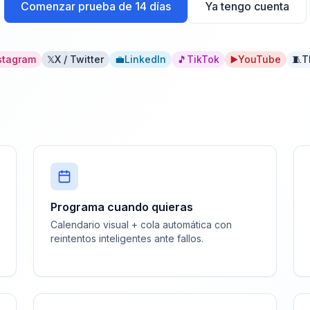
Comenzar prueba de 14 días
Ya tengo cuenta
stagram
𝕏
X / Twitter
💼
LinkedIn
🎵
TikTok
▶️
YouTube
🧵
T
Programa cuando quieras
Calendario visual + cola automática con
reintentos inteligentes ante fallos.