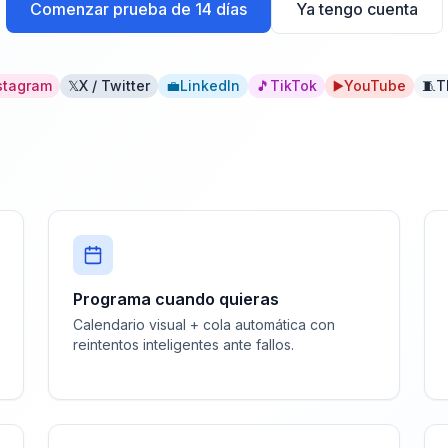
Comenzar prueba de 14 días
Ya tengo cuenta
stagram
𝕏
X / Twitter
💼
LinkedIn
🎵
TikTok
▶️
YouTube
🧵
T
Programa cuando quieras
Calendario visual + cola automática con
reintentos inteligentes ante fallos.