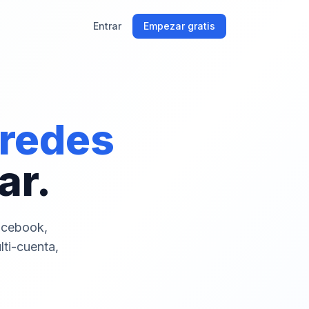
Entrar
Empezar gratis
 redes
ar.
acebook,
lti-cuenta,