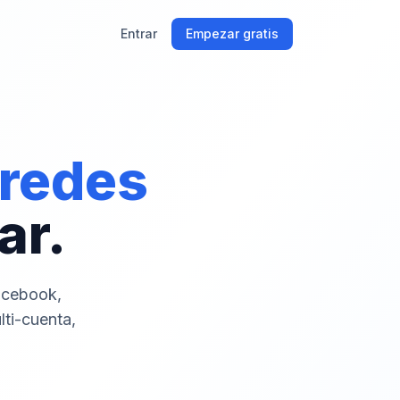
Entrar
Empezar gratis
 redes
ar.
acebook,
lti-cuenta,