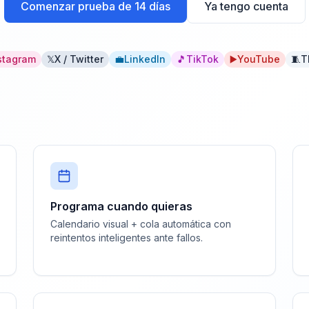
Comenzar prueba de 14 días
Ya tengo cuenta
stagram
𝕏
X / Twitter
💼
LinkedIn
🎵
TikTok
▶️
YouTube
🧵
T
Programa cuando quieras
Calendario visual + cola automática con
reintentos inteligentes ante fallos.