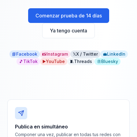
Comenzar prueba de 14 días
Ya tengo cuenta
📘
Facebook
📸
Instagram
𝕏
X / Twitter
💼
LinkedIn
🎵
TikTok
▶️
YouTube
🧵
Threads
🦋
Bluesky
Publica en simultáneo
Componer una vez, publicar en todas tus redes con