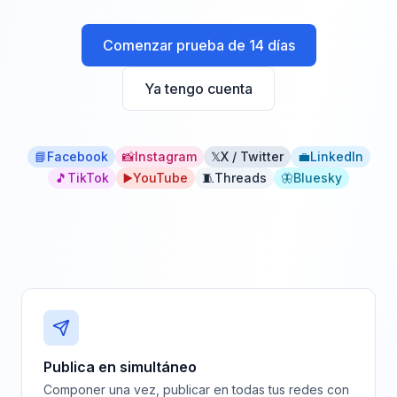
Comenzar prueba de 14 días
Ya tengo cuenta
📘
Facebook
📸
Instagram
𝕏
X / Twitter
💼
LinkedIn
🎵
TikTok
▶️
YouTube
🧵
Threads
🦋
Bluesky
Publica en simultáneo
Componer una vez, publicar en todas tus redes con